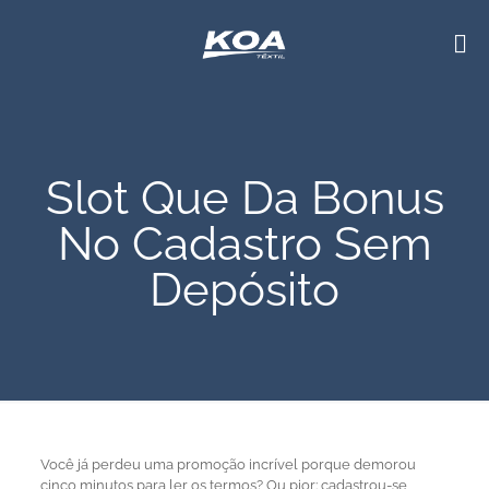
Slot Que Da Bonus
No Cadastro Sem
Depósito
Você já perdeu uma promoção incrível porque demorou
cinco minutos para ler os termos? Ou pior: cadastrou-se,