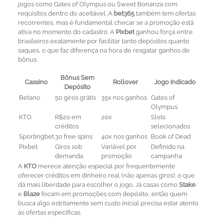
jogos como Gates of Olympus ou Sweet Bonanza com
requisitos dentro do aceitável. A
bet365
também tem ofertas
recorrentes, mas é fundamental checar se a promoção está
ativa no momento do cadastro. A
Pixbet
ganhou força entre
brasileiros exatamente por facilitar tanto depósitos quanto
saques, o que faz diferença na hora de resgatar ganhos de
bônus.
Bônus Sem
Cassino
Rollover
Jogo Indicado
Depósito
Betano
50 giros grátis
35x nos ganhos
Gates of
Olympus
KTO
R$20 em
20x
Slots
créditos
selecionados
Sportingbet
30 free spins
40x nos ganhos
Book of Dead
Pixbet
Giros sob
Variável por
Definido na
demanda
promoção
campanha
A
KTO
merece atenção especial por frequentemente
oferecer créditos em dinheiro real (não apenas giros), o que
dá mais liberdade para escolher o jogo. Já casas como
Stake
e
Blaze
focam em promoções com depósito, então quem
busca algo estritamente sem custo inicial precisa estar atento
às ofertas específicas.