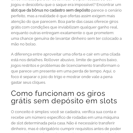
jogou e descobriu que o saque era impossível? Encontrar um
slot que da bônus no cadastro sem depósito
parece o cenário
perfeito, mas a realidade é que ofertas assim exigem mais
atenção do que parecem. Boa parte das casas oferece giros
grátis com condições que inviabilizam qualquer ganho real,
enquanto outras entregam exatamente o que prometem:
uma chance genuína de levantar dinheiro sem ter colocado a
mão no bolso.
A diferença entre aproveitar uma oferta e cair em uma cilada
está nos detalhes. Rollover abusivo, limite de ganhos baixo,
jogos restritos e problemas de licenciamento transformam o
que parece um presente em uma perda de tempo. Aqui, o
foco é separar o joio do trigo e mostrar onde vale a pena
gastar seus cliques.
Como funcionam os giros
grátis sem depósito em slots
O conceito é simples: você se cadastra, verifica sua conta e
recebe um número específico de rodadas em uma máquina
de slot determinada pela casa. Não é necessário transferir
dinheiro, mas é obrigatório cumprir requisitos antes de poder