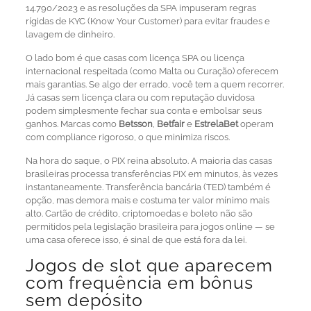
14.790/2023 e as resoluções da SPA impuseram regras
rígidas de KYC (Know Your Customer) para evitar fraudes e
lavagem de dinheiro.
O lado bom é que casas com licença SPA ou licença
internacional respeitada (como Malta ou Curação) oferecem
mais garantias. Se algo der errado, você tem a quem recorrer.
Já casas sem licença clara ou com reputação duvidosa
podem simplesmente fechar sua conta e embolsar seus
ganhos. Marcas como
Betsson
,
Betfair
e
EstrelaBet
operam
com compliance rigoroso, o que minimiza riscos.
Na hora do saque, o PIX reina absoluto. A maioria das casas
brasileiras processa transferências PIX em minutos, às vezes
instantaneamente. Transferência bancária (TED) também é
opção, mas demora mais e costuma ter valor mínimo mais
alto. Cartão de crédito, criptomoedas e boleto não são
permitidos pela legislação brasileira para jogos online — se
uma casa oferece isso, é sinal de que está fora da lei.
Jogos de slot que aparecem
com frequência em bônus
sem depósito