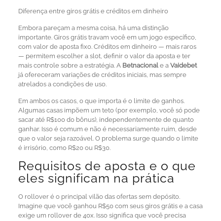
Diferença entre giros grátis e créditos em dinheiro
Embora pareçam a mesma coisa, há uma distinção
importante. Giros grátis travam você em um jogo específico,
com valor de aposta fixo. Créditos em dinheiro — mais raros
— permitem escolher a slot, definir o valor da aposta e ter
mais controle sobre a estratégia. A
Betnacional
e a
Vaidebet
já ofereceram variações de créditos iniciais, mas sempre
atrelados a condições de uso.
Em ambos os casos, o que importa é o limite de ganhos.
Algumas casas impõem um teto (por exemplo, você só pode
sacar até R$100 do bônus), independentemente de quanto
ganhar. Isso é comum e não é necessariamente ruim, desde
que o valor seja razoável. O problema surge quando o limite
é irrisório, como R$20 ou R$30.
Requisitos de aposta e o que
eles significam na prática
O rollover é o principal vilão das ofertas sem depósito.
Imagine que você ganhou R$50 com seus giros grátis e a casa
exige um rollover de 40x. Isso significa que você precisa